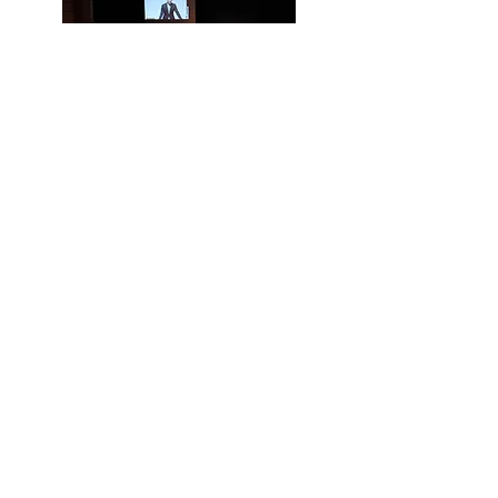
「真・億万長者思考」著者
社会投資家 竹井佑介氏 講演会
「アフターコロナの豊かな人生のつくり方」
2022.7.10 sun
※イベントは終了しています
詳細はこちら