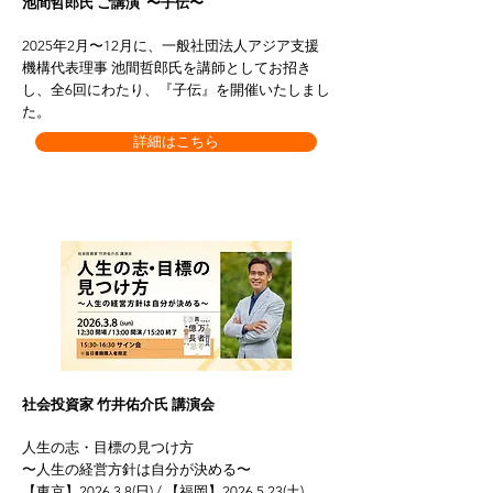
池間哲郎氏 ご講演 〜子伝〜
2025年2月〜12月に、一般社団法人アジア支援
機構代表理事 池間哲郎氏を講師としてお招き
し、全6回にわたり、『子伝』を開催いたしまし
た。
詳細はこちら
社会投資家 竹井佑介氏 講演会
人生の志・目標の見つけ方
〜人生の経営方針は自分が決める〜
【東京】2026.3.8(日) / 【福岡】2026.5.23(土)